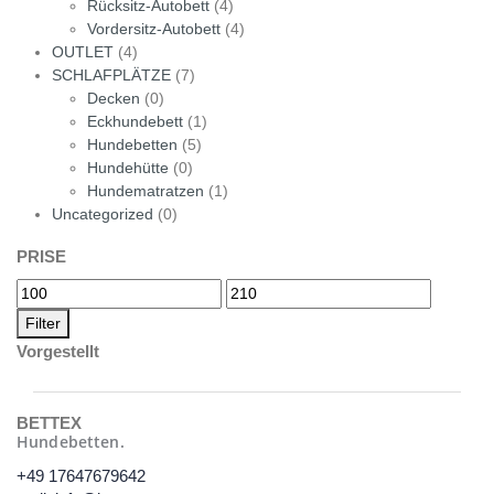
Rücksitz-Autobett
(4)
der
Vordersitz-Autobett
(4)
Produktseite
OUTLET
(4)
gewählt
SCHLAFPLÄTZE
(7)
werden
Decken
(0)
Eckhundebett
(1)
Hundebetten
(5)
Hundehütte
(0)
Hundematratzen
(1)
Uncategorized
(0)
PRISE
Min.
Max.
Preis
Preis
Filter
Vorgestellt
BETTEX
Hundebetten.
+49 17647679642