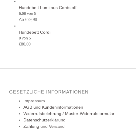
Hundebett Lumi aus Cordstoff
5.00
von 5
Ab
€
79,90
Hundebett Cordi
0
von 5
€
80,00
GESETZLICHE INFORMATIONEN
Impressum
AGB und Kundeninformationen
Widerrufsbelehrung / Muster-Widerrufsformular
Datenschutzerklärung
Zahlung und Versand