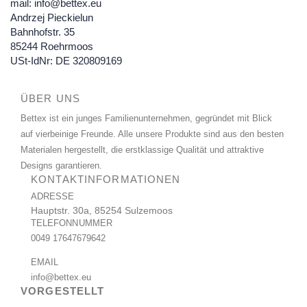
mail: info@bettex.eu
Andrzej Pieckielun
Bahnhofstr. 35
85244 Roehrmoos
USt-IdNr: DE 320809169
ÜBER UNS
Bettex ist ein junges Familienunternehmen, gegründet mit Blick
auf vierbeinige Freunde. Alle unsere Produkte sind aus den besten
Materialen hergestellt, die erstklassige Qualität und attraktive
Designs garantieren.
KONTAKTINFORMATIONEN
ADRESSE
Hauptstr. 30a, 85254 Sulzemoos
TELEFONNUMMER
0049 17647679642
EMAIL
info@bettex.eu
VORGESTELLT