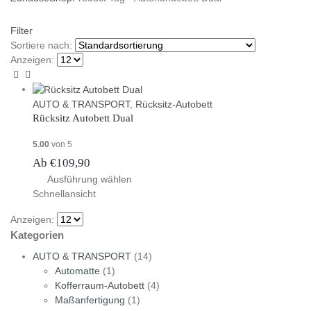
Filter
Sortiere nach:
Anzeigen:
AUTO & TRANSPORT
,
Rücksitz-Autobett
Rücksitz Autobett Dual
5.00
von 5
Ab
€
109,90
Dieses
Ausführung wählen
Produkt
Schnellansicht
weist
Anzeigen:
mehrere
Kategorien
Varianten
auf.
AUTO & TRANSPORT
(14)
Die
Automatte
(1)
Optionen
Kofferraum-Autobett
(4)
können
Maßanfertigung
(1)
auf