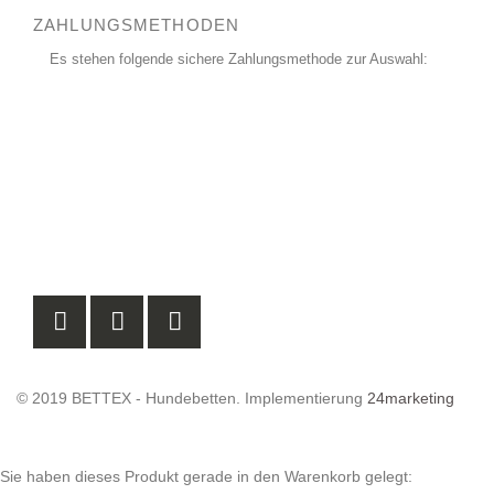
ZAHLUNGSMETHODEN
Es stehen folgende sichere Zahlungsmethode zur Auswahl:
© 2019 BETTEX - Hundebetten. Implementierung
24marketing
Sie haben dieses Produkt gerade in den Warenkorb gelegt: