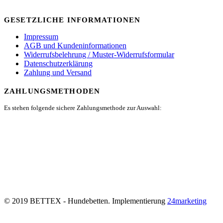
GESETZLICHE INFORMATIONEN
Impressum
AGB und Kundeninformationen
Widerrufsbelehrung / Muster-Widerrufsformular
Datenschutzerklärung
Zahlung und Versand
ZAHLUNGSMETHODEN
Es stehen folgende sichere Zahlungsmethode zur Auswahl:
© 2019 BETTEX - Hundebetten. Implementierung
24marketing