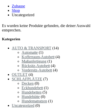
Zuhause
Shop
Uncategorized
Es wurden keine Produkte gefunden, die deiner Auswahl
entsprechen.
Kategorien
AUTO & TRANSPORT
(14)
Automatte
(1)
Kofferraum-Autobett
(4)
Maßanfertigung
(1)
Rücksitz-Autobett
(4)
Vordersitz-Autobett
(4)
OUTLET
(4)
SCHLAFPLÄTZE
(7)
Decken
(0)
Eckhundebett
(1)
Hundebetten
(5)
Hundehütte
(0)
Hundematratzen
(1)
Uncategorized
(0)