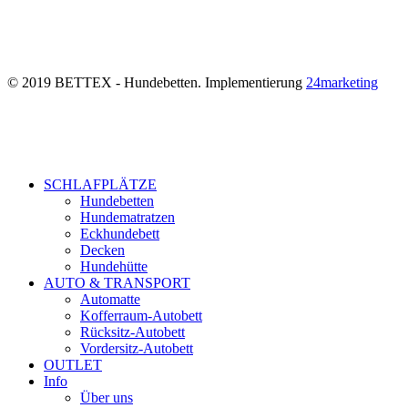
© 2019 BETTEX - Hundebetten. Implementierung
24marketing
SCHLAFPLÄTZE
Hundebetten
Hundematratzen
Eckhundebett
Decken
Hundehütte
AUTO & TRANSPORT
Automatte
Kofferraum-Autobett
Rücksitz-Autobett
Vordersitz-Autobett
OUTLET
Info
Über uns