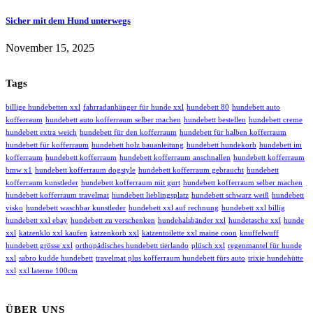
Sicher mit dem Hund unterwegs
November 15, 2025
Tags
billige hundebetten xxl
fahrradanhänger für hunde xxl
hundebett 80
hundebett auto
kofferraum
hundebett auto kofferraum selber machen
hundebett bestellen
hundebett creme
hundebett extra weich
hundebett für den kofferraum
hundebett für halben kofferraum
hundebett für kofferraum
hundebett holz bauanleitung
hundebett hundekorb
hundebett im
kofferraum
hundebett kofferraum
hundebett kofferraum anschnallen
hundebett kofferraum
bmw x1
hundebett kofferraum dogstyle
hundebett kofferraum gebraucht
hundebett
kofferraum kunstleder
hundebett kofferraum mit gurt
hundebett kofferraum selber machen
hundebett kofferraum travelmat
hundebett lieblingsplatz
hundebett schwarz weiß
hundebett
visko
hundebett waschbar kunstleder
hundebett xxl auf rechnung
hundebett xxl billig
hundebett xxl ebay
hundebett zu verschenken
hundehalsbänder xxl
hundetasche xxl
hunde
xxl
katzenklo xxl kaufen
katzenkorb xxl
katzentoilette xxl maine coon
knuffelwuff
hundebett grösse xxl
orthopädisches hundebett tierlando
plüsch xxl
regenmantel für hunde
xxl
sabro kudde hundebett
travelmat plus kofferraum hundebett fürs auto
trixie hundehütte
xxl
xxl laterne 100cm
ÜBER UNS