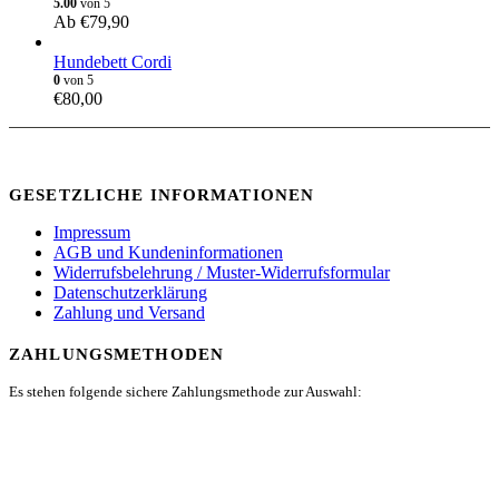
5.00
von 5
Ab
€
79,90
Hundebett Cordi
0
von 5
€
80,00
GESETZLICHE INFORMATIONEN
Impressum
AGB und Kundeninformationen
Widerrufsbelehrung / Muster-Widerrufsformular
Datenschutzerklärung
Zahlung und Versand
ZAHLUNGSMETHODEN
Es stehen folgende sichere Zahlungsmethode zur Auswahl: