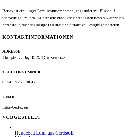
Bettex ist ein junges Familienunternehmen, gegründet mit Blick auf
vierbeinige Freunde. Alle unsere Produkte sind aus den besten Materialen
hergestellt, die erstklassige Qualität und attraktive Designs garantieren.
KONTAKTINFORMATIONEN
ADRESSE
Hauptstr. 30a, 85254 Sulzemoos
TELEFONNUMMER
0049 17647679642
EMAIL
info@bettex.eu
VORGESTELLT
Hundebett Lumi aus Cordstoff