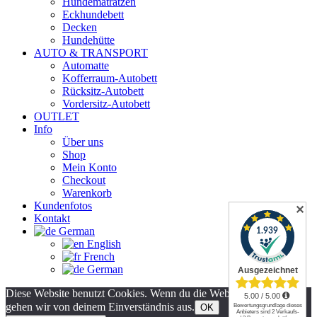
Hundematratzen
Eckhundebett
Decken
Hundehütte
AUTO & TRANSPORT
Automatte
Kofferraum-Autobett
Rücksitz-Autobett
Vordersitz-Autobett
OUTLET
Info
Über uns
Shop
Mein Konto
Checkout
Warenkorb
Kundenfotos
✕
Kontakt
German
English
French
German
Diese Website benutzt Cookies. Wenn du die Website weiter nutzt,
gehen wir von deinem Einverständnis aus.
OK