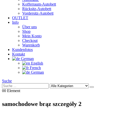
Kofferraum-Autobett
Rücksitz-Autobett
Vordersitz-Autobett
OUTLET
Info
Über uns
Shop
Mein Konto
Checkout
Warenkorb
Kundenfotos
Kontakt
German
English
French
German
Suche
0
0 Element
samochodowe brąz szczegóły 2