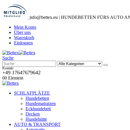
info@bettex.eu | HUNDEBETTEN FÜRS AUTO 
Mein Konto
Über uns
Warenkorb
Einloggen
Suche
Kontakt
+49 17647679642
0
0 Element
SCHLAFPLÄTZE
Hundebetten
Hundematratzen
Eckhundebett
Decken
Hundehütte
AUTO & TRANSPORT
Automatte