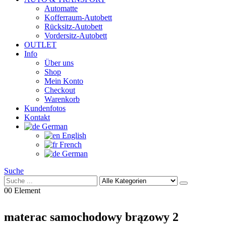
Automatte
Kofferraum-Autobett
Rücksitz-Autobett
Vordersitz-Autobett
OUTLET
Info
Über uns
Shop
Mein Konto
Checkout
Warenkorb
Kundenfotos
Kontakt
German
English
French
German
Suche
0
0 Element
materac samochodowy brązowy 2