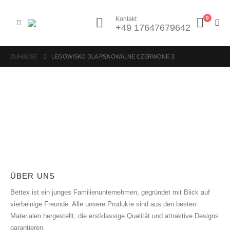
0
Kontakt
+49 17647679642
ZUHAUSE
LEGOWISKO DLA PSA OWALNE CZERWONE 3
ÜBER UNS
Bettex ist ein junges Familienunternehmen, gegründet mit Blick auf
vierbeinige Freunde. Alle unsere Produkte sind aus den besten
Materialen hergestellt, die erstklassige Qualität und attraktive Designs
garantieren.