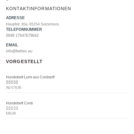
KONTAKTINFORMATIONEN
ADRESSE
Hauptstr. 30a, 85254 Sulzemoos
TELEFONNUMMER
0049 17647679642
EMAIL
info@bettex.eu
VORGESTELLT
Hundebett Lumi aus Cordstoff
Ab
5.00
von 5
€
79,90
Hundebett Cordi
0
von 5
€
80,00