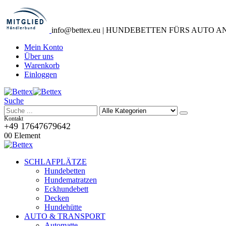
info@bettex.eu | HUNDEBETTEN FÜRS AUTO 
Mein Konto
Über uns
Warenkorb
Einloggen
Suche
Kontakt
+49 17647679642
0
0 Element
SCHLAFPLÄTZE
Hundebetten
Hundematratzen
Eckhundebett
Decken
Hundehütte
AUTO & TRANSPORT
Automatte