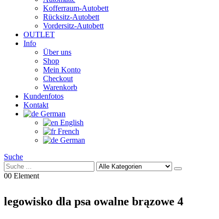
Kofferraum-Autobett
Rücksitz-Autobett
Vordersitz-Autobett
OUTLET
Info
Über uns
Shop
Mein Konto
Checkout
Warenkorb
Kundenfotos
Kontakt
German
English
French
German
Suche
0
0 Element
legowisko dla psa owalne brązowe 4