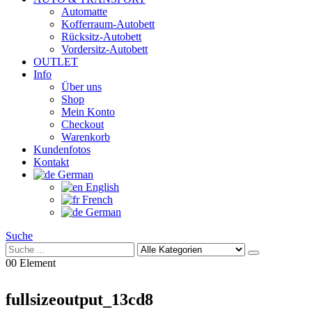
Automatte
Kofferraum-Autobett
Rücksitz-Autobett
Vordersitz-Autobett
OUTLET
Info
Über uns
Shop
Mein Konto
Checkout
Warenkorb
Kundenfotos
Kontakt
German
English
French
German
Suche
0
0 Element
fullsizeoutput_13cd8