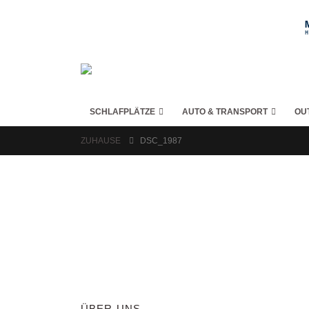
SCHLAFPLÄTZE
AUTO & TRANSPORT
OU
ZUHAUSE
DSC_1987
ÜBER UNS