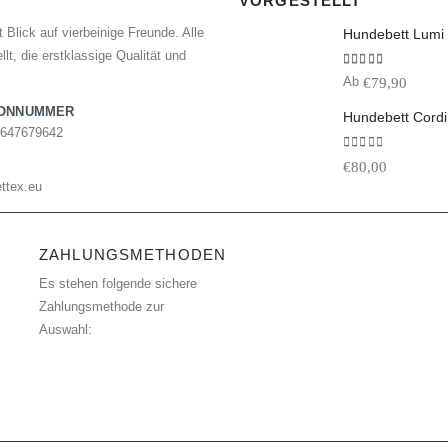
VORGESTELLT
 Blick auf vierbeinige Freunde. Alle
lt, die erstklassige Qualität und
5.00
von 5
€
79,90
Ab
FONNUMMER
Hundebett Cordi
7647679642
0
von 5
€
80,00
ttex.eu
ZAHLUNGSMETHODEN
Es stehen folgende sichere
Zahlungsmethode zur
Auswahl: