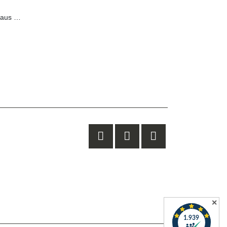
Hundebett Lumi aus Cordstoff
✕