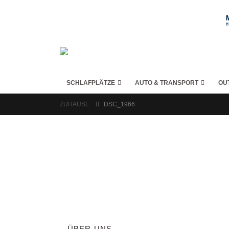
SCHLAFPLÄTZE
AUTO & TRANSPORT
OU
ZUHAUSE
DSC_1966
ÜBER UNS