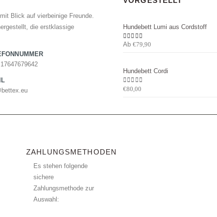
VORGESTELLT
mit Blick auf vierbeinige Freunde.
rgestellt, die erstklassige
Hundebett Lumi aus Cordstoff
5.00
von 5
Ab
€
79,90
EFONNUMMER
 17647679642
Hundebett Cordi
IL
0
von 5
€
80,00
@bettex.eu
ZAHLUNGSMETHODEN
Es stehen folgende
sichere
Zahlungsmethode zur
Auswahl: