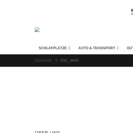
SCHLAFPLÄTZE
AUTO & TRANSPORT
OU
ZUHAUSE
DSC_0949
ÜBER UNS