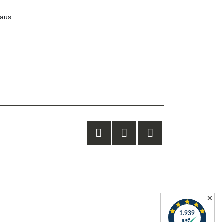
Hundebett Lumi aus Cordstoff
✕