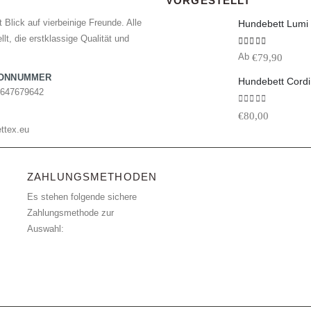
VORGESTELLT
 Blick auf vierbeinige Freunde. Alle
lt, die erstklassige Qualität und
5.00
von 5
€
79,90
Ab
FONNUMMER
Hundebett Cordi
7647679642
0
von 5
€
80,00
ttex.eu
ZAHLUNGSMETHODEN
Es stehen folgende sichere
Zahlungsmethode zur
Auswahl: