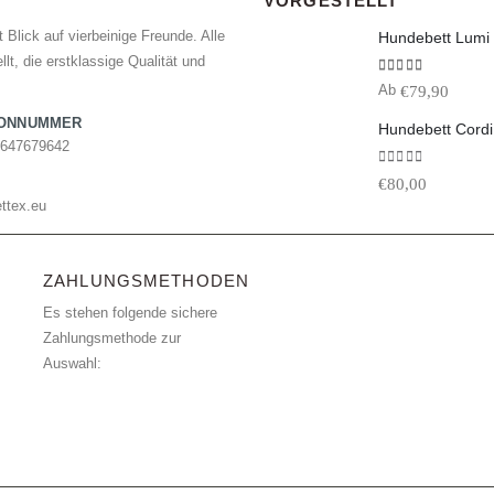
VORGESTELLT
 Blick auf vierbeinige Freunde. Alle
lt, die erstklassige Qualität und
5.00
von 5
€
79,90
Ab
FONNUMMER
Hundebett Cordi
7647679642
0
von 5
€
80,00
ttex.eu
ZAHLUNGSMETHODEN
Es stehen folgende sichere
Zahlungsmethode zur
Auswahl: