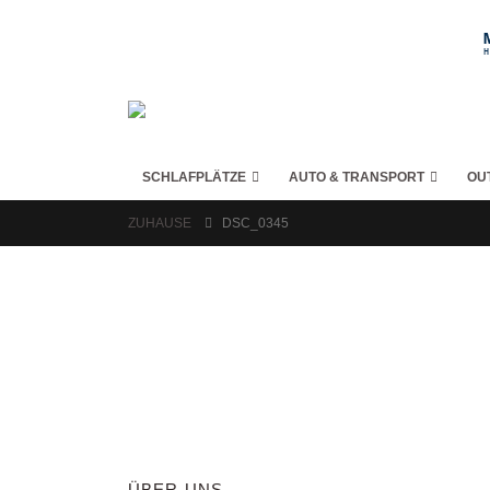
SCHLAFPLÄTZE
AUTO & TRANSPORT
OU
ZUHAUSE
DSC_0345
ÜBER UNS