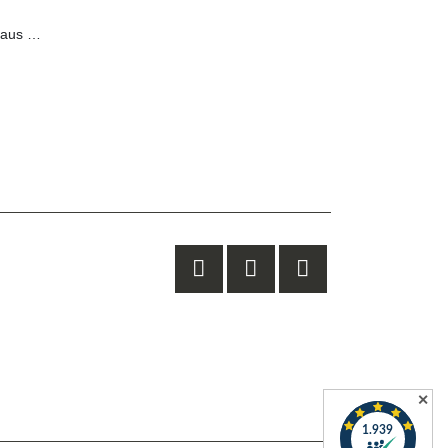
Hundebett Lumi aus Cordstoff
✕