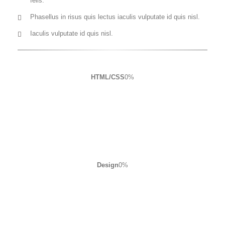
felis.
Phasellus in risus quis lectus iaculis vulputate id quis nisl.
Iaculis vulputate id quis nisl.
HTML/CSS
0
%
Design
0
%