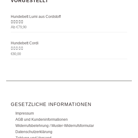
VORGESTELLT
Hundebett Lumi aus Cordstoff
Ab
5.00
von 5
€
79,90
Hundebett Cordi
0
von 5
€
80,00
GESETZLICHE INFORMATIONEN
Impressum
AGB und Kundeninformationen
Widerrufsbelehrung / Muster-Widerrufsformular
Datenschutzerklärung
Zahlung und Versand