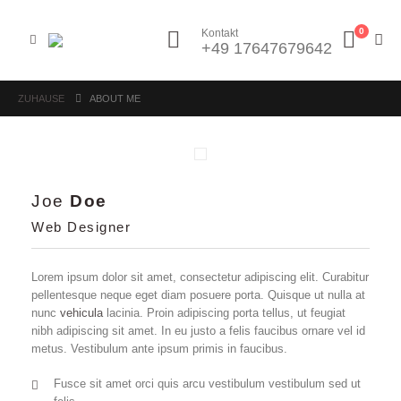
0
Kontakt
+49 17647679642
ZUHAUSE
ABOUT ME
Joe
Doe
Web Designer
Lorem ipsum dolor sit amet, consectetur adipiscing elit. Curabitur
pellentesque neque eget diam posuere porta. Quisque ut nulla at
nunc
vehicula
lacinia. Proin adipiscing porta tellus, ut feugiat
nibh adipiscing sit amet. In eu justo a felis faucibus ornare vel id
metus. Vestibulum ante ipsum primis in faucibus.
Fusce sit amet orci quis arcu vestibulum vestibulum sed ut