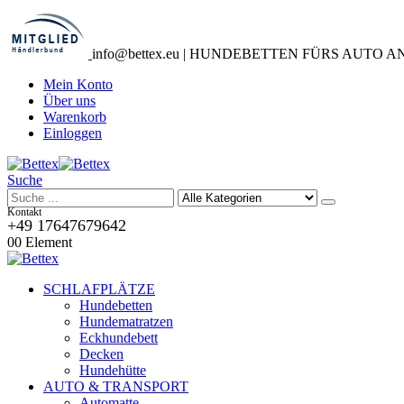
info@bettex.eu | HUNDEBETTEN FÜRS AUTO 
Mein Konto
Über uns
Warenkorb
Einloggen
Suche
Kontakt
+49 17647679642
0
0 Element
SCHLAFPLÄTZE
Hundebetten
Hundematratzen
Eckhundebett
Decken
Hundehütte
AUTO & TRANSPORT
Automatte