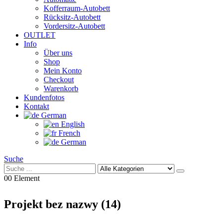
Kofferraum-Autobett
Rücksitz-Autobett
Vordersitz-Autobett
OUTLET
Info
Über uns
Shop
Mein Konto
Checkout
Warenkorb
Kundenfotos
Kontakt
German
English
French
German
Suche
0
0 Element
Projekt bez nazwy (14)