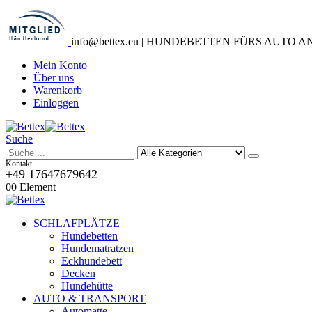
info@bettex.eu | HUNDEBETTEN FÜRS AUTO 
Mein Konto
Über uns
Warenkorb
Einloggen
Suche
Kontakt
+49 17647679642
0
0 Element
SCHLAFPLÄTZE
Hundebetten
Hundematratzen
Eckhundebett
Decken
Hundehütte
AUTO & TRANSPORT
Automatte