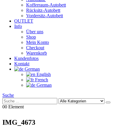
Kofferraum-Autobett
Rücksitz-Autobett
Vordersitz-Autobett
OUTLET
Info
Über uns
Shop
Mein Konto
Checkout
Warenkorb
Kundenfotos
Kontakt
German
English
French
German
Suche
0
0 Element
IMG_4673