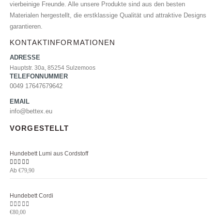
vierbeinige Freunde. Alle unsere Produkte sind aus den besten
Materialen hergestellt, die erstklassige Qualität und attraktive Designs
garantieren.
KONTAKTINFORMATIONEN
ADRESSE
Hauptstr. 30a, 85254 Sulzemoos
TELEFONNUMMER
0049 17647679642
EMAIL
info@bettex.eu
VORGESTELLT
Hundebett Lumi aus Cordstoff
Ab
5.00
von 5
€
79,90
Hundebett Cordi
0
von 5
€
80,00