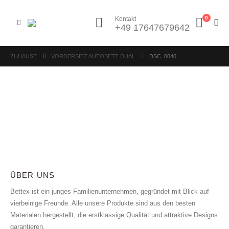
0
Kontakt
+49 17647679642
ZUHAUSE
VORDERSITZ AUTOBETT DUAL
DSC_0040
ÜBER UNS
Bettex ist ein junges Familienunternehmen, gegründet mit Blick auf
vierbeinige Freunde. Alle unsere Produkte sind aus den besten
Materialen hergestellt, die erstklassige Qualität und attraktive Designs
garantieren.