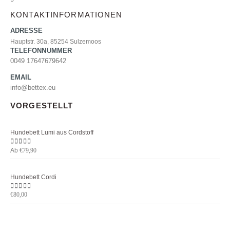
KONTAKTINFORMATIONEN
ADRESSE
Hauptstr. 30a, 85254 Sulzemoos
TELEFONNUMMER
0049 17647679642
EMAIL
info@bettex.eu
VORGESTELLT
Hundebett Lumi aus Cordstoff
Ab
5.00
von 5
€
79,90
Hundebett Cordi
0
von 5
€
80,00