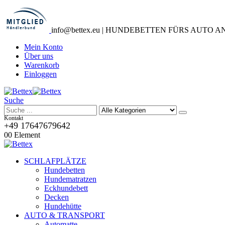
info@bettex.eu | HUNDEBETTEN FÜRS AUTO 
Mein Konto
Über uns
Warenkorb
Einloggen
Suche
Kontakt
+49 17647679642
0
0 Element
SCHLAFPLÄTZE
Hundebetten
Hundematratzen
Eckhundebett
Decken
Hundehütte
AUTO & TRANSPORT
Automatte