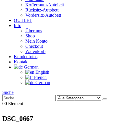
Kofferraum-Autobett
Rücksitz-Autobett
Vordersitz-Autobett
OUTLET
Info
Über uns
Shop
Mein Konto
Checkout
Warenkorb
Kundenfotos
Kontakt
German
English
French
German
Suche
0
0 Element
DSC_0667