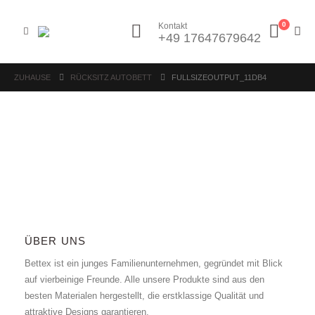
0
Kontakt
+49 17647679642
ZUHAUSE
RÜCKSITZ AUTOBETT
FULLSIZEOUTPUT_11DB4
ÜBER UNS
Bettex ist ein junges Familienunternehmen, gegründet mit Blick
auf vierbeinige Freunde. Alle unsere Produkte sind aus den
besten Materialen hergestellt, die erstklassige Qualität und
attraktive Designs garantieren.