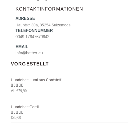
KONTAKTINFORMATIONEN
ADRESSE
Hauptstr. 30a, 85254 Sulzemoos
TELEFONNUMMER
0049 17647679642
EMAIL
info@bettex.eu
VORGESTELLT
Hundebett Lumi aus Cordstoff
Ab
5.00
von 5
€
79,90
Hundebett Cordi
0
von 5
€
80,00