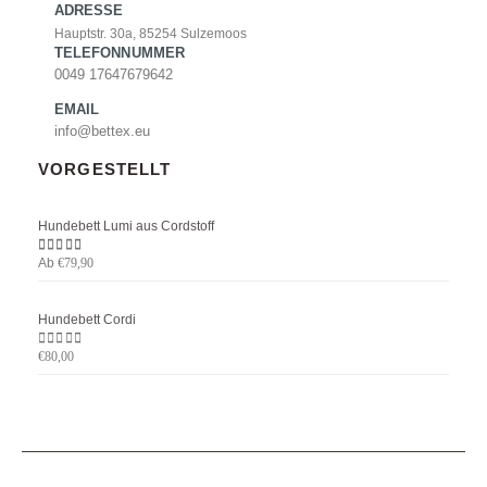
ADRESSE
Hauptstr. 30a, 85254 Sulzemoos
TELEFONNUMMER
0049 17647679642
EMAIL
info@bettex.eu
VORGESTELLT
Hundebett Lumi aus Cordstoff
Ab
5.00
von 5
€
79,90
Hundebett Cordi
0
von 5
€
80,00