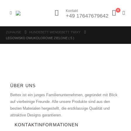
0
Kontakt
+49 17647679642
ZUHAUSE
HUNDEBETT WENDEBETT TWIXY
LEGOWISKO DWUKOLOROWE ZIELONE ( 5 )
ÜBER UNS
Bettex ist ein junges Familienunternehmen, gegründet mit Blick
auf vierbeinige Freunde. Alle unsere Produkte sind aus den
besten Materialen hergestellt, die erstklassige Qualität und
attraktive Designs garantieren.
KONTAKTINFORMATIONEN