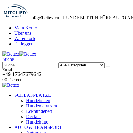
info@bettex.eu | HUNDEBETTEN FÜRS AUTO 
Mein Konto
Über uns
Warenkorb
Einloggen
Suche
Kontakt
+49 17647679642
0
0 Element
SCHLAFPLÄTZE
Hundebetten
Hundematratzen
Eckhundebett
Decken
Hundehütte
AUTO & TRANSPORT
Automatte