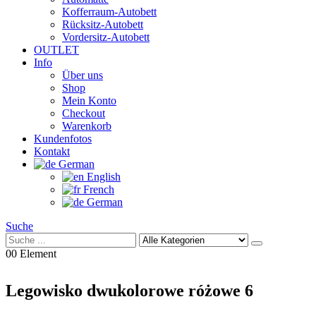
Kofferraum-Autobett
Rücksitz-Autobett
Vordersitz-Autobett
OUTLET
Info
Über uns
Shop
Mein Konto
Checkout
Warenkorb
Kundenfotos
Kontakt
German
English
French
German
Suche
0
0 Element
Legowisko dwukolorowe różowe 6