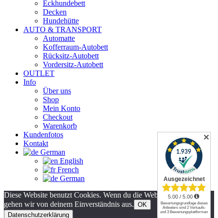
Eckhundebett
Decken
Hundehütte
AUTO & TRANSPORT
Automatte
Kofferraum-Autobett
Rücksitz-Autobett
Vordersitz-Autobett
OUTLET
Info
Über uns
Shop
Mein Konto
Checkout
Warenkorb
Kundenfotos
✕
Kontakt
German
English
French
German
Diese Website benutzt Cookies. Wenn du die Website weiter nutzt,
gehen wir von deinem Einverständnis aus.
OK
Datenschutzerklärung