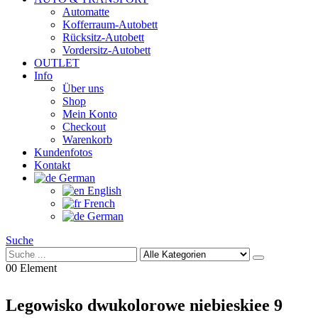
Automatte
Kofferraum-Autobett
Rücksitz-Autobett
Vordersitz-Autobett
OUTLET
Info
Über uns
Shop
Mein Konto
Checkout
Warenkorb
Kundenfotos
Kontakt
German
English
French
German
Suche
0
0 Element
Legowisko dwukolorowe niebieskiee 9