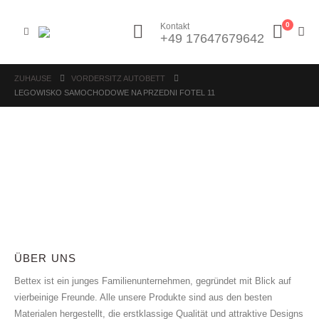
0
Kontakt
+49 17647679642
ZUHAUSE
VORDERSITZ AUTOBETT
LEGOWISKO SAMOCHODOWE NA PRZEDNI FOTEL 11
ÜBER UNS
Bettex ist ein junges Familienunternehmen, gegründet mit Blick auf
vierbeinige Freunde. Alle unsere Produkte sind aus den besten
Materialen hergestellt, die erstklassige Qualität und attraktive Designs