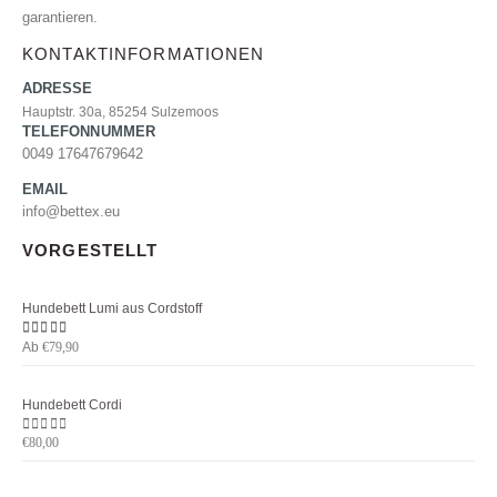
garantieren.
KONTAKTINFORMATIONEN
ADRESSE
Hauptstr. 30a, 85254 Sulzemoos
TELEFONNUMMER
0049 17647679642
EMAIL
info@bettex.eu
VORGESTELLT
Hundebett Lumi aus Cordstoff
Ab
5.00
von 5
€
79,90
Hundebett Cordi
0
von 5
€
80,00